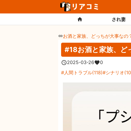
され妻
お酒と家族、どっちが大事なの
#18お酒と家族、
2025-03-26
0
人間トラブル
(
118
)
シナリオ
(
1