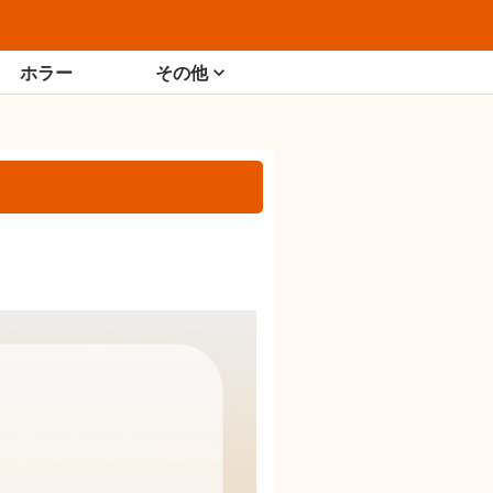
ホラー
その他