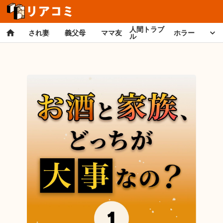
人間トラブ
され妻
義父母
ママ友
ホラー
ル