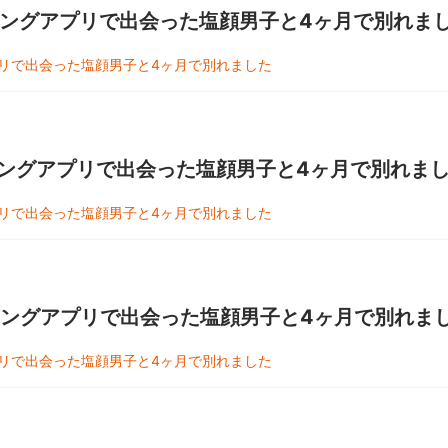
チングアプリで出会った塩顔男子と4ヶ月で別れま
リで出会った塩顔男子と4ヶ月で別れました
チングアプリで出会った塩顔男子と4ヶ月で別れま
リで出会った塩顔男子と4ヶ月で別れました
チングアプリで出会った塩顔男子と4ヶ月で別れま
リで出会った塩顔男子と4ヶ月で別れました