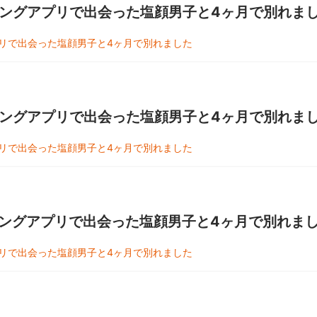
チングアプリで出会った塩顔男子と4ヶ月で別れま
リで出会った塩顔男子と4ヶ月で別れました
チングアプリで出会った塩顔男子と4ヶ月で別れま
リで出会った塩顔男子と4ヶ月で別れました
チングアプリで出会った塩顔男子と4ヶ月で別れま
リで出会った塩顔男子と4ヶ月で別れました