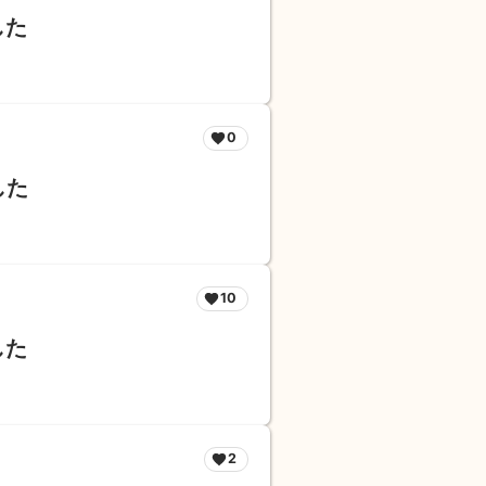
した
0
した
10
した
2