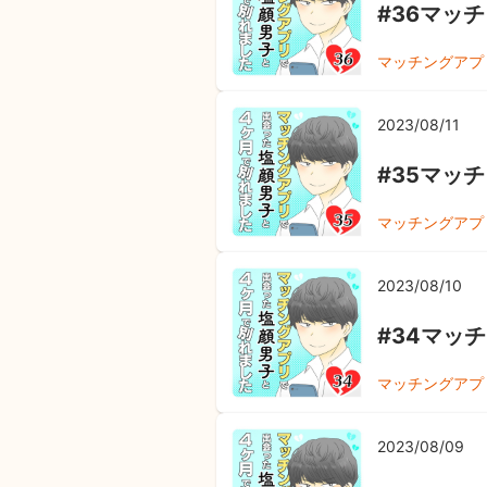
#36マッ
マッチングアプ
2023/08/11
#35マッ
マッチングアプ
2023/08/10
#34マッ
マッチングアプ
2023/08/09