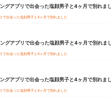
チングアプリで出会った塩顔男子と4ヶ月で別れま
リで出会った塩顔男子と4ヶ月で別れました
チングアプリで出会った塩顔男子と4ヶ月で別れま
リで出会った塩顔男子と4ヶ月で別れました
チングアプリで出会った塩顔男子と4ヶ月で別れま
リで出会った塩顔男子と4ヶ月で別れました