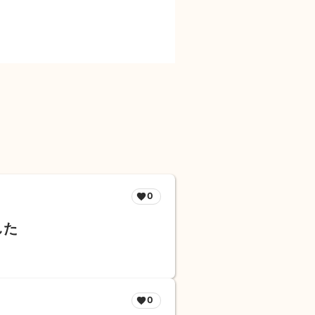
0
した
0