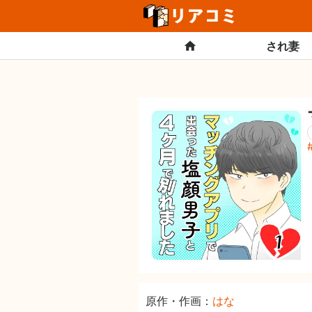
され妻
原作・作画：
はな