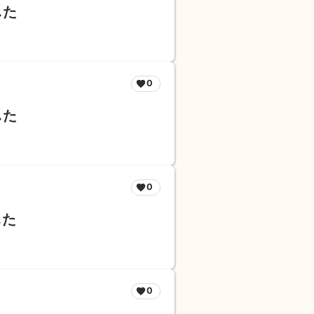
した
0
した
0
した
0